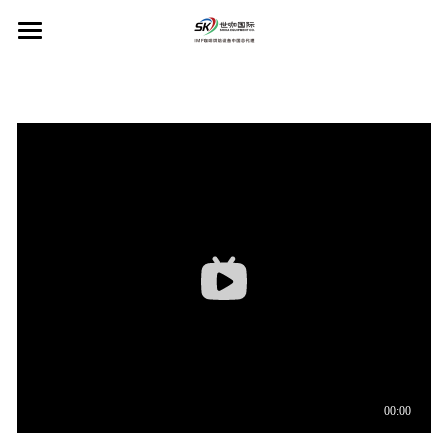
×
博客分类
首页
所有博客分类
IMF咖啡烘焙机
工厂规划设计
IMF品牌介绍
工业用烘焙机
PINECONE咖啡研磨机
工厂设计规划
商用烘焙机
咖啡生豆储存和传输系统
Colombini工业研磨机
关于PINECONE
Scott Rao推荐
咖啡熟豆储存与传输系统
PINECONE咖啡研磨机
售后服务
Colombini产品
咖啡研磨粉储存和传输系统
新闻动态
工业和商业咖啡研磨机
联系我们
烘焙管理软件