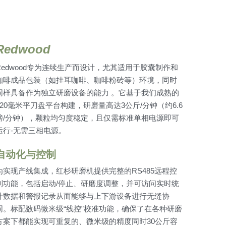
Redwood
Redwood专为连续生产而设计，尤其适用于胶囊制作和
咖啡成品包装（如挂耳咖啡、咖啡粉砖等）环境，同时
同样具备作为独立研磨设备的能力 。它基于我们成熟的
120毫米平刀盘平台构建，研磨量高达3公斤/分钟（约6.6
磅/分钟），颗粒均匀度稳定，且仅需标准单相电源即可
运行-无需三相电源。
自动化与控制
为实现产线集成，红杉研磨机提供完整的RS485远程控
制功能，包括启动/停止、研磨度调整，并可访问实时统
计数据和警报记录从而能够与上下游设备进行无缝协
同。标配数码微米级“线控”校准功能，确保了在各种研磨
方案下都能实现可重复的、微米级的精度同时30公斤容